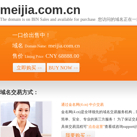
meijia.com.cn
The domain is on BIN Sales and available for purchase. 您访问的
一口价出售中！
域名
meijia.com.cn
Domain Name:
售价
CNY 68888.00
Listing Price:
立即购买
BUY NOW
>>
>>
域名交易方式：
通过金名网(4.cn) 中介交易
金名网(4.cn)是全球领先的域名交易服务机
简单、安全、专业的第三方服务！ 为了保证交
具体交易流程可
“点击这里”
查看或咨询support@
我要购买
>>